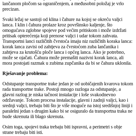
lančanom pločom sa ograničenjem, a međusobni položaj je vrlo
precizan.
Svaki ležaj se sastoji od klina i čahure na kojoj se okreću valjci
lanca. I klin i čahura prolaze kroz površinsko kaljenje, što
omogućava zglobne spojeve pod većim pritiskom i može izdržati
pritisak opterećenja koji prenose valjci i udar tokom zahvata.
Transportni lanci različitih čvrstoća imaju niz različitih koraka lanca:
korak lanca zavisi od zahtjeva za čvrstoćom zuba lančanika i
zahtjeva za krutošću ploče lanca i općeg lanca. Ako je potrebno,
može se ojačati. Čahura može premašiti nazivni korak lanca, ali
mora postojati razmak u zubima zupčanika da bi se čahura uklonila.
Rješavanje problema:
Odstupanje transportne trake jedan je od uobičajenih kvarova tokom
rada transportne trake. Postoji mnogo razloga za odstupanje, a
glavni razlog je niska tačnost instalacije i loše svakodnevno
održavanje. Tokom procesa instalacije, glavni i zadnji valjci, kao i
srednji valjci, trebaju biti što je više moguće na istoj središnjoj liniji i
paralelni jedan s drugim kako bi se osiguralo da transportna traka ne
bude skrenuta ili blago skrenuta.
Osim toga, spojevi traka trebaju biti ispravni, a perimetri s obje
strane trebaju biti isti.