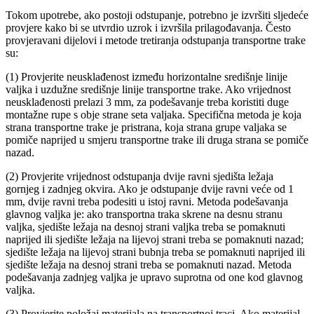
Tokom upotrebe, ako postoji odstupanje, potrebno je izvršiti sljedeće
provjere kako bi se utvrdio uzrok i izvršila prilagođavanja. Često
provjeravani dijelovi i metode tretiranja odstupanja transportne trake
su:
(1) Provjerite neusklađenost između horizontalne središnje linije
valjka i uzdužne središnje linije transportne trake. Ako vrijednost
neusklađenosti prelazi 3 mm, za podešavanje treba koristiti duge
montažne rupe s obje strane seta valjaka. Specifična metoda je koja
strana transportne trake je pristrana, koja strana grupe valjaka se
pomiče naprijed u smjeru transportne trake ili druga strana se pomiče
nazad.
(2) Provjerite vrijednost odstupanja dvije ravni sjedišta ležaja
gornjeg i zadnjeg okvira. Ako je odstupanje dvije ravni veće od 1
mm, dvije ravni treba podesiti u istoj ravni. Metoda podešavanja
glavnog valjka je: ako transportna traka skrene na desnu stranu
valjka, sjedište ležaja na desnoj strani valjka treba se pomaknuti
naprijed ili sjedište ležaja na lijevoj strani treba se pomaknuti nazad;
sjedište ležaja na lijevoj strani bubnja treba se pomaknuti naprijed ili
sjedište ležaja na desnoj strani treba se pomaknuti nazad. Metoda
podešavanja zadnjeg valjka je upravo suprotna od one kod glavnog
valjka.
(3) Provjerite položaj materijala na transportnoj traci. Ako materijal