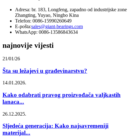
Adresa: br. 183, Longfeng, zapadno od industrijske zone
Zhangting, Yuyao, Ningbo Kina
Telefon: 0086-15990260649
E-pošta:
sales@giant-bearings.com
WhatsApp: 0086-13586843634
najnovije vijesti
21/01/26
Šta su ležajevi u građevinarstvu?
14.01.2026.
Kako odabrati pravog proizvođača valjkastih
lanaca...
26.12.2025.
Sljedeća generacija: Kako najsavremeniji
materijal...