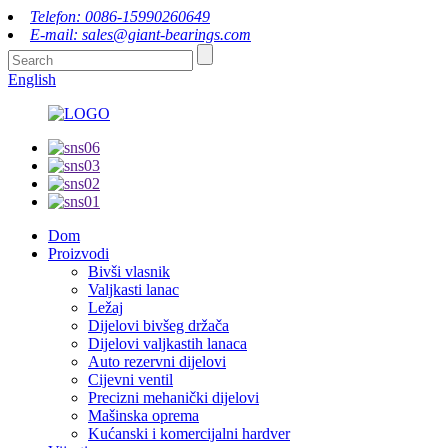
Telefon: 0086-15990260649
E-mail: sales@giant-bearings.com
English
Dom
Proizvodi
Bivši vlasnik
Valjkasti lanac
Ležaj
Dijelovi bivšeg držača
Dijelovi valjkastih lanaca
Auto rezervni dijelovi
Cijevni ventil
Precizni mehanički dijelovi
Mašinska oprema
Kućanski i komercijalni hardver