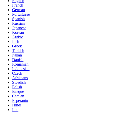
English
French
German
Portuguese
Spanish
Russian
Japanese
Korean
Arabic
Irish
Greek
Turkish
Italian
Danish
Romanian
Indonesian
Czech
Afrikaans
Swedish
Polish
Basque
Catalan
Esperanto
Hindi
Lao