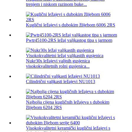
trenjem i niskom razinom buke...
Kuglični ležajevi s dubokim žlijebom 6006 2RS
Pwtr45100-2RS ležaj valjkastog tipa s jarmom
Nukr30s ležajevi valjnih gusjenica
visokokvalitetnih rolni gusjenica...
Cilindrični valjkasti ležajevi NU1013
Najbolja cijena kugličnih ležajeva s dubokim
žlijebom 6204 2RS
Visokokvalitetni keramički kuglični ležajevi s