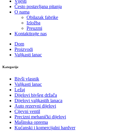
Vijesti
Često postavljana pitanja
O nama
Obilazak fabrike
Izložba
Preuzmi
Kontaktirajte nas
Dom
Proizvodi
Valjkasti lanac
Kategorije
Bivši vlasnik
Valjkasti lanac
Ležaj
Dijelovi bivšeg držača
Dijelovi valjkastih lanaca
Auto rezervni dijelovi
Cijevni ventil
Precizni mehanički dijelovi
Mašinska oprema
Kućanski i komercijalni hardver