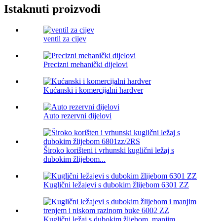
Istaknuti proizvodi
ventil za cijev
Precizni mehanički dijelovi
Kućanski i komercijalni hardver
Auto rezervni dijelovi
Široko korišteni i vrhunski kuglični ležaj s
dubokim žlijebom...
Kuglični ležajevi s dubokim žlijebom 6301 ZZ
Kuglični ležaj s dubokim žljebom, manjim