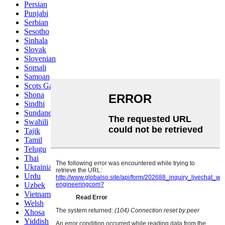
Persian
Punjabi
Serbian
Sesotho
Sinhala
Slovak
Slovenian
Somali
Samoan
Scots Gaelic
Shona
Sindhi
Sundanese
Swahili
Tajik
Tamil
Telugu
Thai
Ukrainian
Urdu
Uzbek
Vietnamese
Welsh
Xhosa
Yiddish