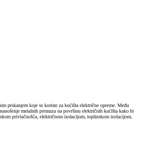
lnim prskanjem koje se koriste za kućišta električne opreme. Među
e nanošenje metalnih premaza na površinu električnih kućišta kako bi
tskom privlačnošću, električnom izolacijom, toplinskom izolacijom,