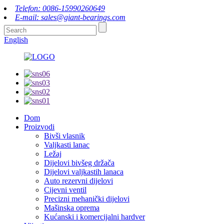
Telefon: 0086-15990260649
E-mail: sales@giant-bearings.com
English
Dom
Proizvodi
Bivši vlasnik
Valjkasti lanac
Ležaj
Dijelovi bivšeg držača
Dijelovi valjkastih lanaca
Auto rezervni dijelovi
Cijevni ventil
Precizni mehanički dijelovi
Mašinska oprema
Kućanski i komercijalni hardver