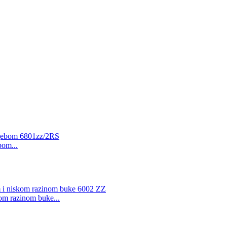
bom...
kom razinom buke...