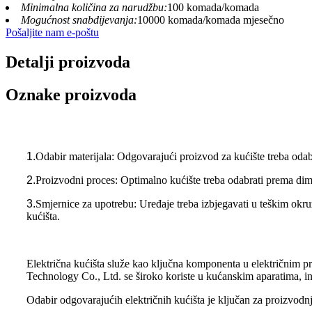
Minimalna količina za narudžbu:
100 komada/komada
Mogućnost snabdijevanja:
10000 komada/komada mjesečno
Pošaljite nam e-poštu
Detalji proizvoda
Oznake proizvoda
1.
Odabir materijala: Odgovarajući proizvod za kućište treba odab
2.
Proizvodni proces: Optimalno kućište treba odabrati prema dime
3.
Smjernice za upotrebu: Uređaje treba izbjegavati u teškim okruž
kućišta.
Električna kućišta služe kao ključna komponenta u električnim pr
Technology Co., Ltd. se široko koriste u kućanskim aparatima, 
Odabir odgovarajućih električnih kućišta je ključan za proizvodnj