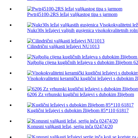
Pwtr45100-2RS ležaj valjkastog tipa s jarmom
Nukr30s ležajevi valjnih gusjenica visokokvalitetnih rolni
Cilindrični valjkasti ležajevi NU1013
Najbolja cijena kugličnih ležajeva s dubokim žlijebom 
Visokokvalitetni keramički kuglični ležajevi s dubokim ž
6206 Zz vrhunski kuglični ležajevi s dubokim žlijebom
Kuglični ležajevi s dubokim žlijebom 85*110 61817
Konusni valjkasti ležaj, serija inča 02474/20