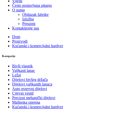
Vijesti
Često postavljana pitanja
O nama
Obilazak fabrike
Izložba
Preuzmi
Kontaktirajte nas
Dom
Proizvodi
Kućanski i komercijalni hardver
Kategorije
Bivši vlasnik
Valjkasti lanac
Ležaj
Dijelovi bivšeg držača
Dijelovi valjkastih lanaca
Auto rezervni dijelovi
Cijevni ventil
Precizni mehanički dijelovi
Mašinska oprema
Kućanski i komercijalni hardver