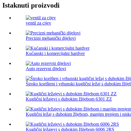
Istaknuti proizvodi
ventil za cijev
Precizni mehanički dijelovi
Kućanski i komercijalni hardver
Auto rezervni dijelovi
Široko korišteni i vrhunski kuglični ležaj s dubokim žlije
Kuglični ležajevi s dubokim žlijebom 6301 ZZ
Kuglični ležaj s dubokim žljebom, manjim trenjem i nis
Kuglični ležajevi s dubokim žlijebom 6006 2RS