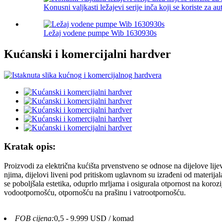
Konusni valjkasti ležajevi serije inča koji se koriste za a
Ležaj vodene pumpe Wib 1630930s
Kućanski i komercijalni hardver
Kratak opis:
Proizvodi za električna kućišta prvenstveno se odnose na dijelove li
njima, dijelovi liveni pod pritiskom uglavnom su izrađeni od materijal
se poboljšala estetika, oduprlo mrljama i osigurala otpornost na kor
vodootpornošću, otpornošću na prašinu i vatrootpornošću.
FOB cijena:
0,5 - 9.999 USD / komad