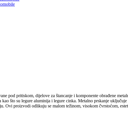
utomobile
jevane pod pritiskom, dijelove za štancanje i komponente obrađene meta
a kao što su legure aluminija i legure cinka. Metalno prskanje uključuj
oziju. Ovi proizvodi odlikuju se malom težinom, visokom čvrstoćom, este