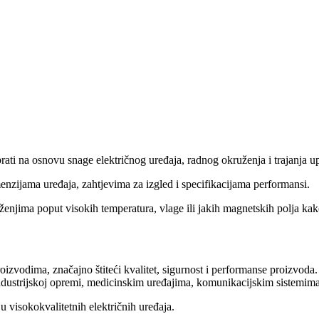
rati na osnovu snage električnog uređaja, radnog okruženja i trajanja u
nzijama uređaja, zahtjevima za izgled i specifikacijama performansi.
enjima poput visokih temperatura, vlage ili jakih magnetskih polja kako 
oizvodima, značajno štiteći kvalitet, sigurnost i performanse proizvod
industrijskoj opremi, medicinskim uređajima, komunikacijskim sistem
u visokokvalitetnih električnih uređaja.