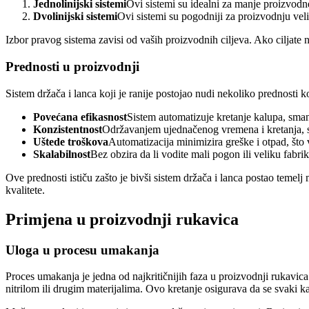
Jednolinijski sistemi
Ovi sistemi su idealni za manje proizvodn
Dvolinijski sistemi
Ovi sistemi su pogodniji za proizvodnju veli
Izbor pravog sistema zavisi od vaših proizvodnih ciljeva. Ako ciljate na 
Prednosti u proizvodnji
Sistem držača i lanca koji je ranije postojao nudi nekoliko prednosti
Povećana efikasnost
Sistem automatizuje kretanje kalupa, sman
Konzistentnost
Održavanjem ujednačenog vremena i kretanja, si
Uštede troškova
Automatizacija minimizira greške i otpad, što
Skalabilnost
Bez obzira da li vodite mali pogon ili veliku fabr
Ove prednosti ističu zašto je bivši sistem držača i lanca postao teme
kvalitete.
Primjena u proizvodnji rukavica
Uloga u procesu umakanja
Proces umakanja je jedna od najkritičnijih faza u proizvodnji rukavi
nitrilom ili drugim materijalima. Ovo kretanje osigurava da se svaki 