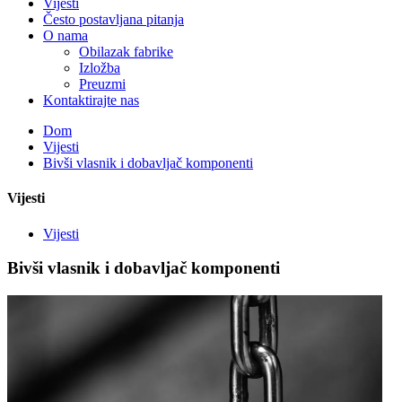
Vijesti
Često postavljana pitanja
O nama
Obilazak fabrike
Izložba
Preuzmi
Kontaktirajte nas
Dom
Vijesti
Bivši vlasnik i dobavljač komponenti
Vijesti
Vijesti
Bivši vlasnik i dobavljač komponenti