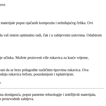
kove.
ne materijale poput ojačanih kompozita i nehrđajućeg čelika. Ovi
 da vaš sistem optimalno radi, čak i u zahtjevnim uslovima. Odabirom
je učinka. Možete proizvesti više rukavica za kraće vrijeme,
am da se brzo prilagodite različitim tipovima rukavica. Ova
vodnju rukavica bržom, pouzdanijom i isplativijom.
.
vna dostignuća, poput pametne tehnologije i izdržljivih materijala,
ih proizvodnih zahtjeva.