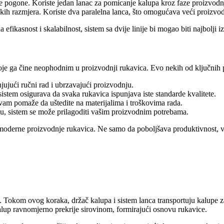
e pogone. Koriste jedan lanac za pomicanje kalupa kroz faze proizvodnj
kih razmjera. Koriste dva paralelna lanca, što omogućava veći proizvod
efikasnost i skalabilnost, sistem sa dvije linije bi mogao biti najbolji iz
 koje ga čine neophodnim u proizvodnji rukavica. Evo nekih od ključnih 
jujući ručni rad i ubrzavajući proizvodnju.
stem osigurava da svaka rukavica ispunjava iste standarde kvalitete.
 vam pomaže da uštedite na materijalima i troškovima rada.
iku, sistem se može prilagoditi vašim proizvodnim potrebama.
lj moderne proizvodnje rukavica. Ne samo da poboljšava produktivnost, v
ca. Tokom ovog koraka, držač kalupa i sistem lanca transportuju kalupe 
kalup ravnomjerno prekrije sirovinom, formirajući osnovu rukavice.