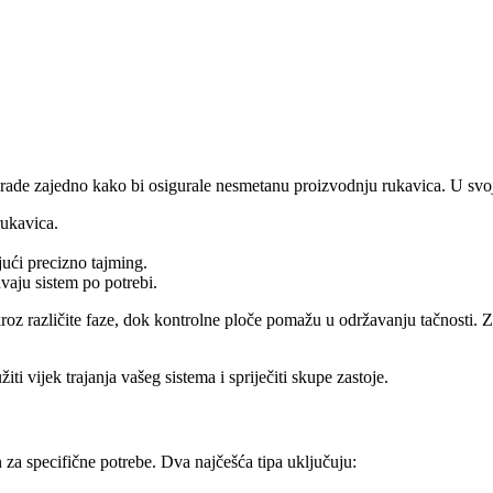
 rade zajedno kako bi osigurale nesmetanu proizvodnju rukavica. U svojo
rukavica.
jući precizno tajming.
aju sistem po potrebi.
 kroz različite faze, dok kontrolne ploče pomažu u održavanju tačnosti.
vijek trajanja vašeg sistema i spriječiti skupe zastoje.
an za specifične potrebe. Dva najčešća tipa uključuju: