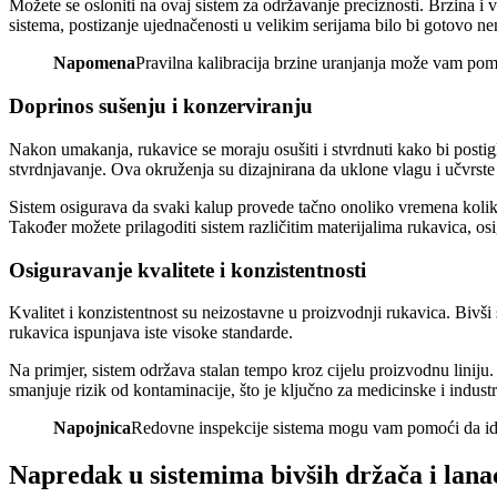
Možete se osloniti na ovaj sistem za održavanje preciznosti. Brzina i
sistema, postizanje ujednačenosti u velikim serijama bilo bi gotovo n
Napomena
Pravilna kalibracija brzine uranjanja može vam pomo
Doprinos sušenju i konzerviranju
Nakon umakanja, rukavice se moraju osušiti i stvrdnuti kako bi posti
stvrdnjavanje. Ova okruženja su dizajnirana da uklone vlagu i učvrste m
Sistem osigurava da svaki kalup provede tačno onoliko vremena koliko
Također možete prilagoditi sistem različitim materijalima rukavica, os
Osiguravanje kvalitete i konzistentnosti
Kvalitet i konzistentnost su neizostavne u proizvodnji rukavica. Bivš
rukavica ispunjava iste visoke standarde.
Na primjer, sistem održava stalan tempo kroz cijelu proizvodnu liniju
smanjuje rizik od kontaminacije, što je ključno za medicinske i industr
Napojnica
Redovne inspekcije sistema mogu vam pomoći da identi
Napredak u sistemima bivših držača i lana