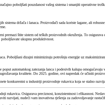
ačajno poboljšati pouzdanost vašeg sistema i smanjiti operativne troš
ijih sistema držača i lanaca. Proizvođači sada koriste lagane, ali robus
reme.
orni premazi štite sistem od teških proizvodnih okruženja. To osigurava
i poboljšavate ukupnu produktivnost.
naca. Poboljšani dizajni minimiziraju potrošnju energije uz maksimiziran
ke poput automatskog zatezanja lanca i podesivih kalupa omogućavaju v
 ugrožavanja kvalitete. Do 2025. godine, ovi napredak će učiniti proiz
ete konkurentni u industriji proizvodnje rukavica koja se stalno razvija
zvodnji rukavica. Osigurava preciznost, konzistentnost i efikasnost. Neda
aviti razvijati, nudeći vam inovativna rješenja za zadovoljavanje rastuć