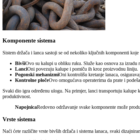
Komponente sistema
Sistem držača i lanca sastoji se od nekoliko ključnih komponenti koje
Bivši
Ovo su kalupi u obliku ruku. Služe kao osnova za izradu 
Lanci
Oni povezuju kalupe i pomiču ih kroz proizvodnu liniju.
Pogonski mehanizmi
Oni kontrolišu kretanje lanaca, osigurava
Kontrolne ploče
Ovo omogućava operaterima da prate i podešav
Svaki dio igra određenu ulogu. Na primjer, lanci transportuju kalupe
produktivnost.
Napojnica
Redovno održavanje svake komponente može produžiti 
Vrste sistema
Naći ćete različite vrste bivših držača i sistema lanaca, svaki dizajnir