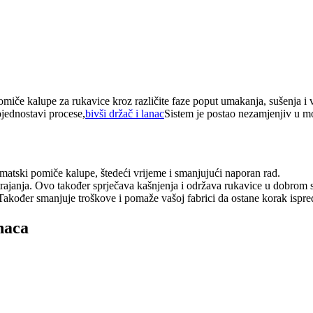
miče kalupe za rukavice kroz različite faze poput umakanja, sušenja i vu
jednostavi procese,
bivši držač i lanac
Sistem je postao nezamjenjiv u m
omatski pomiče kalupe, štedeći vrijeme i smanjujući naporan rad.
trajanja. Ovo također sprječava kašnjenja i održava rukavice u dobrom s
. Također smanjuje troškove i pomaže vašoj fabrici da ostane korak ispre
naca