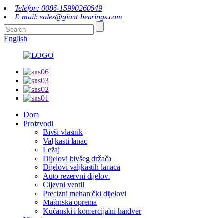
Telefon: 0086-15990260649
E-mail: sales@giant-bearings.com
English
Dom
Proizvodi
Bivši vlasnik
Valjkasti lanac
Ležaj
Dijelovi bivšeg držača
Dijelovi valjkastih lanaca
Auto rezervni dijelovi
Cijevni ventil
Precizni mehanički dijelovi
Mašinska oprema
Kućanski i komercijalni hardver