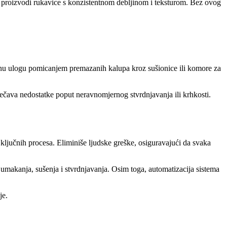
ja proizvodi rukavice s konzistentnom debljinom i teksturom. Bez ovog
talnu ulogu pomicanjem premazanih kalupa kroz sušionice ili komore za
ečava nedostatke poput neravnomjernog stvrdnjavanja ili krhkosti.
ključnih procesa. Eliminiše ljudske greške, osiguravajući da svaka
 umakanja, sušenja i stvrdnjavanja. Osim toga, automatizacija sistema
je.