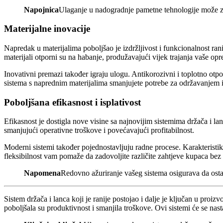
Napojnica
Ulaganje u nadogradnje pametne tehnologije može zn
Materijalne inovacije
Napredak u materijalima poboljšao je izdržljivost i funkcionalnost ran
materijali otporni su na habanje, produžavajući vijek trajanja vaše op
Inovativni premazi također igraju ulogu. Antikorozivni i toplotno otp
sistema s naprednim materijalima smanjujete potrebe za održavanjem 
Poboljšana efikasnost i isplativost
Efikasnost je dostigla nove visine sa najnovijim sistemima držača i la
smanjujući operativne troškove i povećavajući profitabilnost.
Moderni sistemi također pojednostavljuju radne procese. Karakteristi
fleksibilnost vam pomaže da zadovoljite različite zahtjeve kupaca bez
Napomena
Redovno ažuriranje vašeg sistema osigurava da ostan
Sistem držača i lanca koji je ranije postojao i dalje je ključan u proi
poboljšala su produktivnost i smanjila troškove. Ovi sistemi će se nast