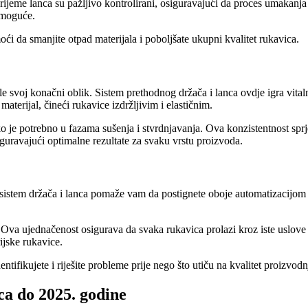
 vrijeme lanca su pažljivo kontrolirani, osiguravajući da proces umakan
emoguće.
ći da smanjite otpad materijala i poboljšate ukupni kvalitet rukavica.
gle svoj konačni oblik. Sistem prethodnog držača i lanca ovdje igra vi
aterijal, čineći rukavice izdržljivim i elastičnim.
 je potrebno u fazama sušenja i stvrdnjavanja. Ova konzistentnost sprj
iguravajući optimalne rezultate za svaku vrstu proizvoda.
i sistem držača i lanca pomaže vam da postignete oboje automatizacijom 
. Ova ujednačenost osigurava da svaka rukavica prolazi kroz iste uslove
ijske rukavice.
fikujete i riješite probleme prije nego što utiču na kvalitet proizvodn
ca do 2025. godine